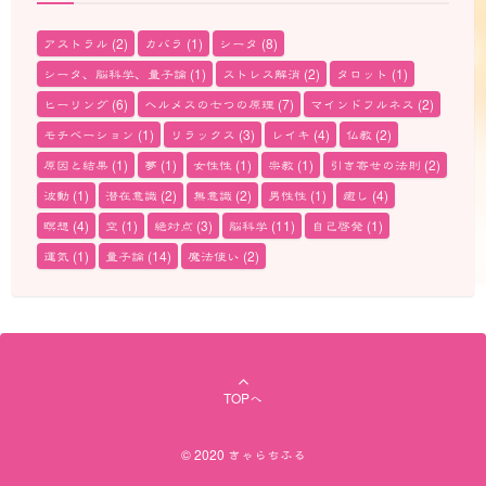
アストラル
(2)
カバラ
(1)
シータ
(8)
シータ、脳科学、量子論
(1)
ストレス解消
(2)
タロット
(1)
ヒーリング
(6)
ヘルメスの七つの原理
(7)
マインドフルネス
(2)
モチベーション
(1)
リラックス
(3)
レイキ
(4)
仏教
(2)
原因と結果
(1)
夢
(1)
女性性
(1)
宗教
(1)
引き寄せの法則
(2)
波動
(1)
潜在意識
(2)
無意識
(2)
男性性
(1)
癒し
(4)
瞑想
(4)
空
(1)
絶対点
(3)
脳科学
(11)
自己啓発
(1)
運気
(1)
量子論
(14)
魔法使い
(2)
TOPへ
© 2020 きゃらちふる