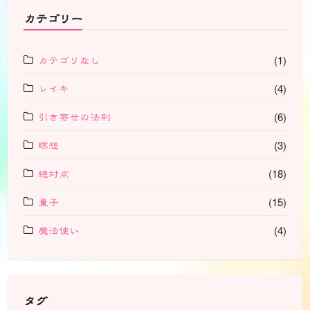
カテゴリー
カテゴリなし
(1)
レイキ
(4)
引き寄せの法則
(6)
瞑想
(3)
絶対点
(18)
量子
(15)
魔法使い
(4)
タグ