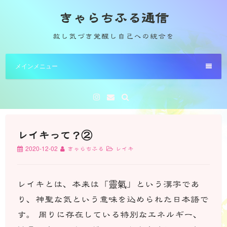
コ
きゃらちふる通信
ン
テ
赦し気づき覚醒し自己への統合を
ン
ツ
メインメニュー
へ
ス
キ
Instagram
メ
ー
ッ
ル
プ
レイキって？②
2020-12-02
きゃらちふる
レイキ
レイキとは、本来は「靈氣」という漢字であ
り、神聖な気という意味を込められた日本語で
す。 周りに存在している特別なエネルギー、