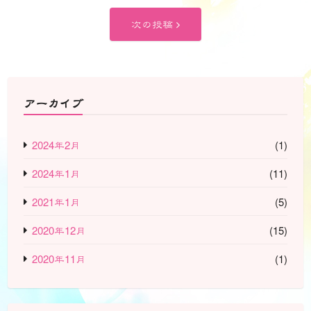
稿
投
次
次の投稿
稿:
ナ
の
投
ビ
稿:
ゲ
アーカイブ
ー
2024年2月
(1)
シ
2024年1月
(11)
ョ
2021年1月
(5)
ン
2020年12月
(15)
2020年11月
(1)